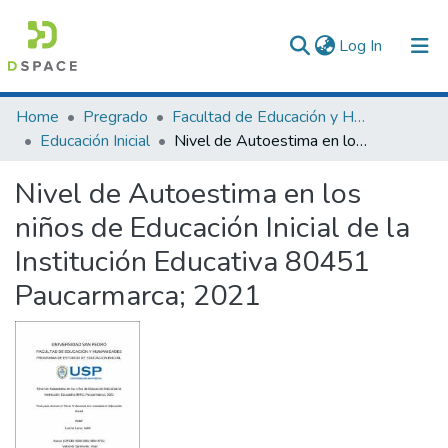
(current)
Log In
Communities & Collections
Home
Pregrado
Facultad de Educación y Humanidades
Educación Inicial
Nivel de Autoestima en los niños de Educación Inicial de la Institución Educativa 80451 Paucarmarca; 2021
All of DSpace
Nivel de Autoestima en los
Statistics
niños de Educación Inicial de la
Institución Educativa 80451
Paucarmarca; 2021