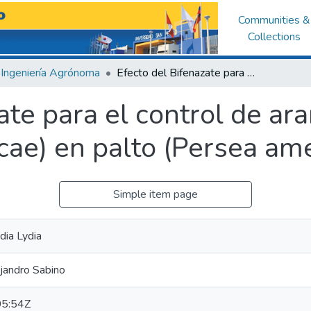
Communities &
Collections
Ingeniería Agrónoma
Efecto del Bifenazate para el control de arañita marrón (Oligonychus punicae) en palto (Persea americana), Barranca
ate para el control de ar
cae) en palto (Persea ame
Simple item page
dia Lydia
ejandro Sabino
5:54Z