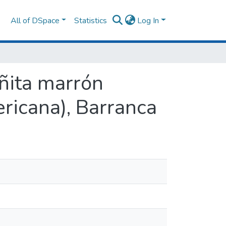
All of DSpace
Statistics
Log In
añita marrón
ricana), Barranca