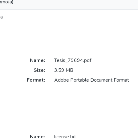
omo(a)
ma
Name:
Tesis_79694.pdf
Size:
3.59 MB
Format:
Adobe Portable Document Format
Name:
license.txt