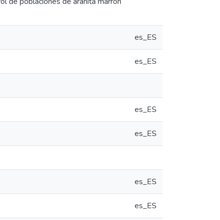
rol de poblaciones de arañita marrón
es_ES
es_ES
es_ES
es_ES
es_ES
es_ES