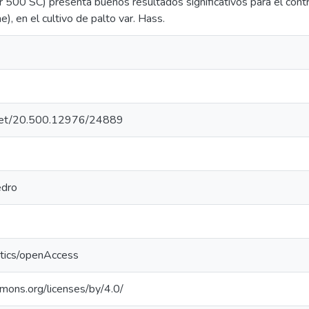
 500 SC) presenta buenos resultados significativos para el cont
), en el cultivo de palto var. Hass.
e.net/20.500.12976/24889
edro
ntics/openAccess
mmons.org/licenses/by/4.0/