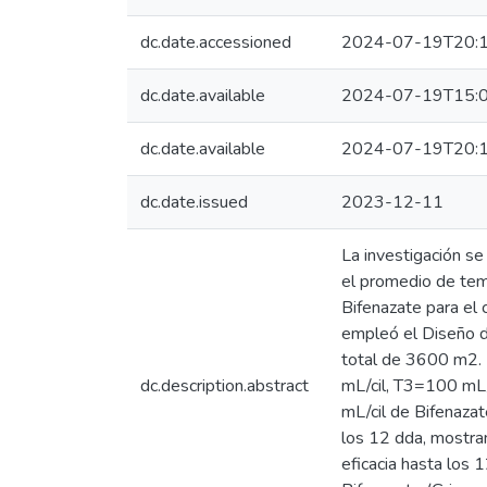
dc.date.accessioned
2024-07-19T20:1
dc.date.available
2024-07-19T15:0
dc.date.available
2024-07-19T20:1
dc.date.issued
2023-12-11
La investigación s
el promedio de tem
Bifenazate para el 
empleó el Diseño d
total de 3600 m2. 
dc.description.abstract
mL/cil, T3=100 mL/
mL/cil de Bifenazat
los 12 dda, mostra
eficacia hasta los 