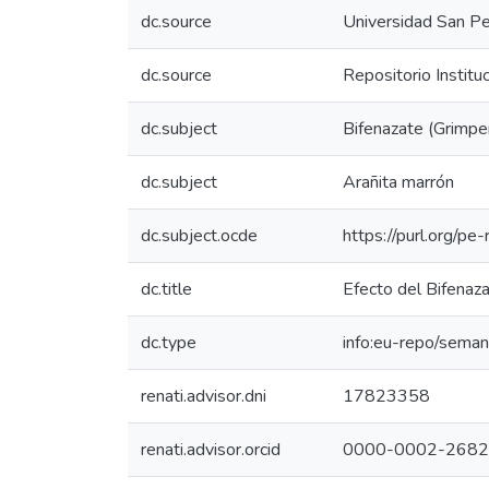
dc.source
Universidad San P
dc.source
Repositorio Institu
dc.subject
Bifenazate (Grimpe
dc.subject
Arañita marrón
dc.subject.ocde
https://purl.org/p
dc.title
Efecto del Bifenaza
dc.type
info:eu-repo/seman
renati.advisor.dni
17823358
renati.advisor.orcid
0000-0002-2682