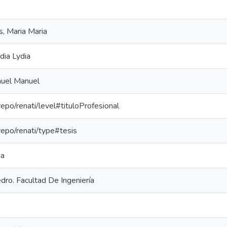
 Maria Maria
dia Lydia
uel Manuel
-repo/renati/level#tituloProfesional
-repo/renati/type#tesis
ma
dro. Facultad De Ingeniería