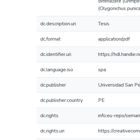
Bifenazate (Grimper
(Olygonichus punicae
dc.description.uri
Tesis
dc.format
application/pdf
dc.identifier.uri
https://hdl.handl
dc.language.iso
spa
dc.publisher
Universidad San P
dc.publisher.country
PE
dc.rights
info:eu-repo/sema
dc.rights.uri
https://creativeco