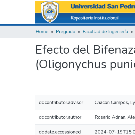
Home
Pregrado
Facultad de Ingeniería
Efecto del Bifenaz
(Oligonychus puni
dc.contributor.advisor
Chacon Campos, Ly
dc.contributor.author
Rosario Adrian, Al
dc.date.accessioned
2024-07-19T15:0