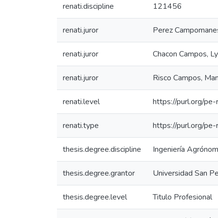
renati.discipline
121456
renati.juror
Perez Campomanes,
renati.juror
Chacon Campos, Ly
renati.juror
Risco Campos, Man
renati.level
https://purl.org/pe
renati.type
https://purl.org/pe
thesis.degree.discipline
Ingeniería Agróno
thesis.degree.grantor
Universidad San Pe
thesis.degree.level
Titulo Profesional