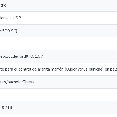
edro
cional - USP
r 500 SC)
e-repo/ocde/ford#4.01.07
te para el control de arañita marrón (Oligonychus punicae) en pal
tics/bachelorThesis
-9218