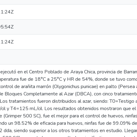
1:24Z
5:54Z
1:24Z
e ejecutó en el Centro Poblado de Araya Chica, provincia de Bar
peratura fue de 18°C a 25°C y HR de 54%, donde se tuvo como 
control de arañita marrón (Olygonichus punicae) en palto (Persea a
e Bloques Completamente al Azar (DBCA), con cinco tratamientos
Los tratamientos fueron distribuidos al azar, siendo: T0=Testig
cil y T4=125 mL/cil. Los resultados obtenidos mostraron que el
e (Grimper 500 SC), fue el mejor para el control de huevos, ninfa
ndo un 98.52% de eficacia para huevos, ninfas fue de 99.09% de
12 dda, siendo superior a los otros tratamientos en estudio. Llega