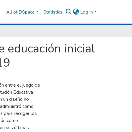
All of DSpace
Statistics
Log In
e educación inicial
19
ón entre el juego de
titución Educativa
on un diseño no
e administró como
ca para recoger los
ción como
en sus últimas