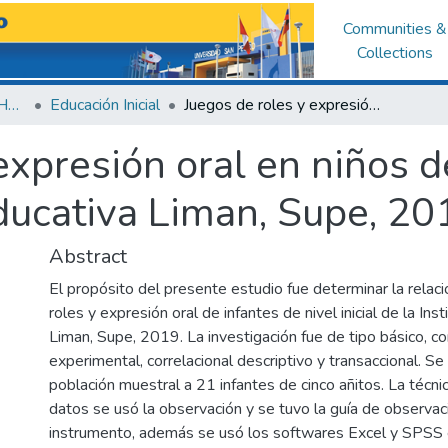
Communities &
Collections
Facultad de Educación y Humanidades
Educación Inicial
Juegos de roles y expresión oral en niños de educación inicial de la Institución Educativa Liman, Supe, 2019
expresión oral en niños d
Educativa Liman, Supe, 20
Abstract
El propósito del presente estudio fue determinar la relaci
roles y expresión oral de infantes de nivel inicial de la Ins
Liman, Supe, 2019. La investigación fue de tipo básico, c
experimental, correlacional descriptivo y transaccional. S
población muestral a 21 infantes de cinco añitos. La técni
datos se usó la observación y se tuvo la guía de observa
instrumento, además se usó los softwares Excel y SPSS 