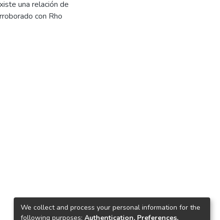
xiste una relación de
corroborado con Rho
We collect and process your personal information for the
following purposes:
Authentication, Preferences,