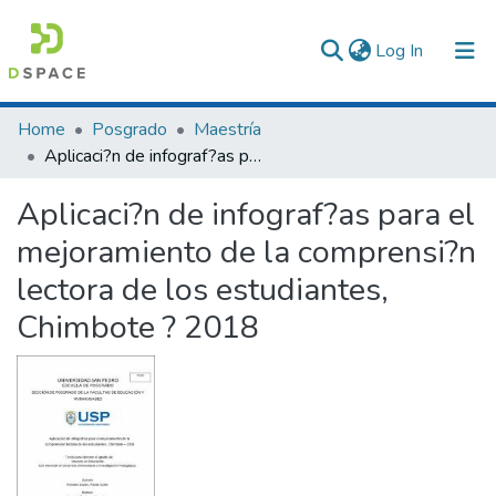
(current)
Log In
Communities & Collections
Home
Posgrado
Maestría
Aplicaci?n de infograf?as para el mejoramiento de la comprensi?n lectora de los estudiantes, Chimbote ? 2018
All of DSpace
Aplicaci?n de infograf?as para el
Statistics
mejoramiento de la comprensi?n
lectora de los estudiantes,
Chimbote ? 2018