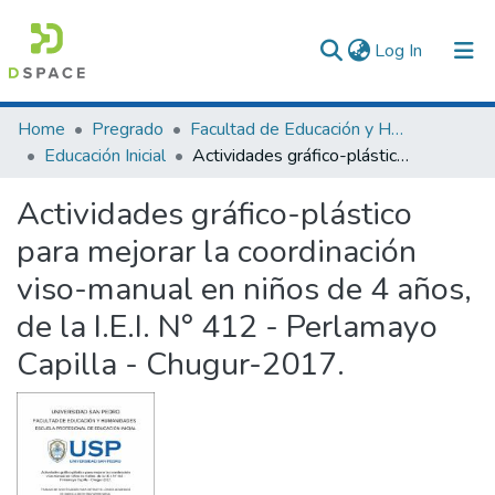
(current)
Log In
Communities & Collections
Home
Pregrado
Facultad de Educación y Humanidades
Educación Inicial
Actividades gráfico-plástico para mejorar la coordinación viso-manual en niños de 4 años, de la I.E.I. N° 412 - Perlamayo Capilla - Chugur-2017.
All of DSpace
Actividades gráfico-plástico
Statistics
para mejorar la coordinación
viso-manual en niños de 4 años,
de la I.E.I. N° 412 - Perlamayo
Capilla - Chugur-2017.