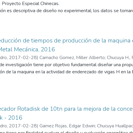
 Proyecto Especial Chinecas.
ción es descriptiva de diseño no experimental; los datos se toma
 y del caudal existente; y de un estudio topográfico. La técnica d
entos, así mismo los instrumentos para la investigación son cua
mente, el análisis se realizará con tablas y gráficas.
 promedio de 17.9 m3/s y una altura bruta de 13.7 m, que asegur
ducción de tiempos de producción de la maquina 
por la bocatoma, de manera quela potencia instalada de la microce
etal Mecánica, 2016
los respectivos para dimensionar los componentes civiles y los eq
edro
,
2017-02-28
)
Camacho Gomez, Miller Alberto
;
Chucuya H.,
uesta económica sostenible.
de investigación tiene por objetivo fundamental diseñar una propu
ón de la maquina en la actividad de enderezado de vigas H en l
la investigación será de nivel descriptiva y con una propuesta, no
rá el análisis documental y los instrumentos los reportes de ratios
ontrol de la Producción de la Empresa. También se analizará la 
ndo una técnica cuantitativa AMFE (análisis modal de fallos y efec
cador Rotadisk de 10tn para la mejora de la conce
sta investigación se espera diseñar una propuesta de mejora de
k - 2016
 los tiempos en esta actividad de enderezado y sea más rentable
edro
,
2017-02-28
)
Gamez Rojas, Edgar Edwin
;
Chucuya Huallpa