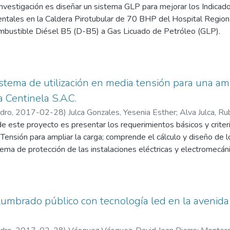
investigación es diseñar un sistema GLP para mejorar los Indicad
las mediciones de puestas a tierra encontrándose valores mayores
tales en la Caldera Pirotubular de 70 BHP del Hospital Region
rminó los puntos calientes en los tableros de distribución de to
bustible Diésel B5 (D-B5) a Gas Licuado de Petróleo (GLP).
 de nivel descriptivo y con una propuesta, de Diseño no experimen
a los técnico operadores, se evalúa a la caldera pirotubular de 7
al "Eleazar Guzmán Barrón".
stema de utilización en media tensión para una amp
 Centinela S.A.C.
ormación se obtiene el desempeño actual de la Caldera y sus Indi
edro
,
2017-02-28
)
Julca Gonzales, Yesenia Esther
;
Alva Julca, Ru
o en cuenta la normatividad peruana para instalación de equipos 
de este proyecto es presentar los requerimientos básicos y crite
 del nuevo quemador, sistemas de alimentación del GLP a la Cal
 Tensión para ampliar la carga; comprende el cálculo y diseño de 
 combustible con la emisión de gases de la combustión generado
ema de protección de las instalaciones eléctricas y electromecá
ara de combustión. Realizándose posteriormente una comparación 
ra la planta de CENTINELA, ubicado en Gran Trapecio Zona Industr
tales, se obtuvieron las mejoras de los Indicadores Energétic
evo de 800 kVA en 13.2 kV para cubrir la ampliación de carga.
spectivamente, superando la hipótesis planteada de 5 %.
rincipalmente en la máxima demanda estimada de consumo de es
 el transformador, los conductores por capacidad térmica y caíd
umbrado público con tecnología led en la avenid
del Sistema de Utilización en media tensión cumpliendo con el Códi
o será de tipo Descriptivo porque se describirá todos los eleme