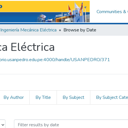
Communities & 
Ingeniería Mecánica Eléctrica
Browse by Date
a Eléctrica
sitorio.usanpedro.edu.pe:4000/handle/USANPEDRO/371
By Author
By Title
By Subject
By Subject Cat
ca Eléctrica by Issue Date