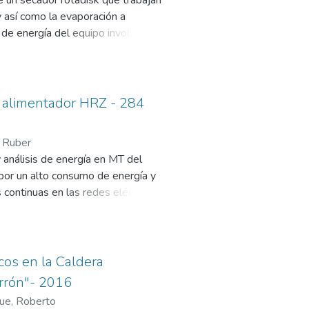
de un secador rotadisk que trabajan
 y así como la evaporación a
e de energía del equipo involucrado
para no tener una sobre dimensión
a la resistencia mecánica de la
álisis y deformaciones.
l alimentador HRZ - 284
, Ruber
y análisis de energía en MT del
por un alto consumo de energía y
 continuas en las redes eléctricas
 a la población.
para obtener los datos se realizó
ual se obtuvo un factor de
parámetros permitidos de
cos en la Caldera
rrón"- 2016
ensión, se verifico que realmente
ue, Roberto
tidos de fluctuaciones.