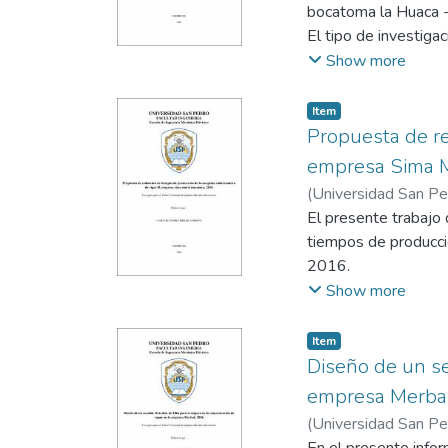
bocatoma la Huaca -
El tipo de investiga
de energía eléctrica
Show more
de análisis de docum
alcanzados respectiva
Item
Se obtuvo un caudal
Propuesta de re
eléctrica requerida 
empresa Sima M
Se realizó los cálcu
(
Universidad San P
además de una prop
El presente trabajo 
tiempos de producci
2016.
La metodología para 
Show more
técnica a utilizar se
de Planeamiento y C
Item
situación actual usa
Diseño de un se
Como resultado de e
empresa Merba
H para así minimizar
(
Universidad San P
empresa.