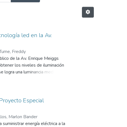
nología led en la Av.
Tume, Freddy
blico de la Av. Enrique Meiggs
btener los niveles de iluminación
e logra una luminancia media de
umpliendo con lo requerido para
tos de mantenimiento de 48.12% y
e
Proyecto Especial
los, Marlon Bander
 suministrar energía eléctrica a la