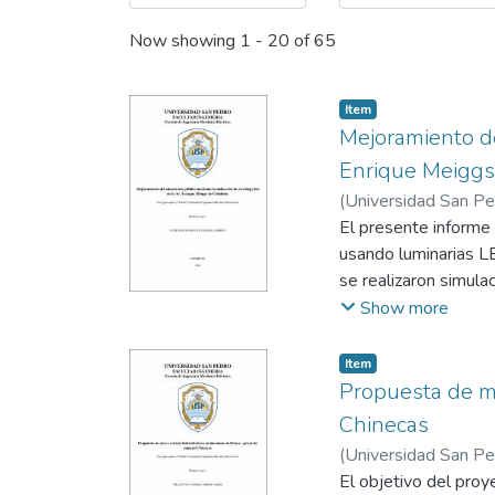
Now showing
1 - 20 of 65
Item
Mejoramiento de
Enrique Meiggs
(
Universidad San P
El presente informe
usando luminarias LE
se realizaron simul
1.80 cd/m2, una ilum
Show more
Osinergmin. Se gene
en compra de nuevas
Item
11.40 años conside
Propuesta de mi
Chinecas
(
Universidad San P
El objetivo del proye