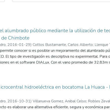
l alumbrado público mediante la utilización de tec
 de Chimbote
edro
,
2016-01-29
)
Cottos Bustamante, Carlos Alberto
;
Llenque 
 permite conocer si es posible un mejoramiento del alumbrado pú
D. El tipo de investigación es descriptiva no experimental. Para o
aciones en el software DIALux. Con el vano promedio de 32.83m s
inancia de 22 lx, una uniformidad media de 0.63 y un TI de 8% c
ra un ahorro en los costos de operación de 59.53%, en los cos
 luminarias de 9.44%. El periodo de retorno de la inversión es d
rando una tasa de descuento del 11.99%.
crocentral hidroeléctrica en bocatoma La Huaca - 
edro
,
2016-10-31
)
Villanueva Gomez, Anibal Celso
;
Robles Zeval
cto es elaborar una alternativa eficiente, segura y económica para