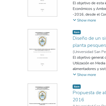
El objetivo de esta 
También se realizó 
Económicos y Ambien
Termográfica se dete
-2016, desde el Com
Show more
Es una investigación
datos se entrevista 
Item
del Hospital Region
Diseño de un si
planta pesquera
A partir de esta inf
(
Universidad San P
seguidamente teniend
El objetivo general 
el dimensionamiento
Utilización en Media
los efectos de este
alimentadores y sist
admitido por la cám
en Media Tensión pa
Show more
Económicos y Ambien
un transformador nu
17.95 % y 9.09 % re
El diseño se basa p
Item
máxima se selecciona
Propuesta de al
realizara el diseño 
2016
El presente proyect