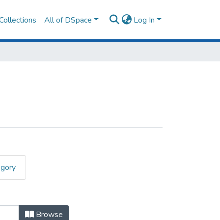
Collections
All of DSpace
Log In
egory
Browse