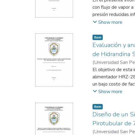
En el presente infor
con flujo de vapor a 
presión reducidas in
en el área de secad
Show more
evitando tener un c
estructuras del seca
Item
Evaluación y an
de Hidrandina S
(
Universidad San P
El objetivo de esta 
alimentador HRZ-284
un bajo costo de fac
aperturando los Recl
Show more
Es una investigación
mediante las tomas c
Item
utilización, con el 
Diseño de un Si
funcionamiento.
Pirotubular de
Mientras que las med
(
Universidad San P
las SED s se encuent