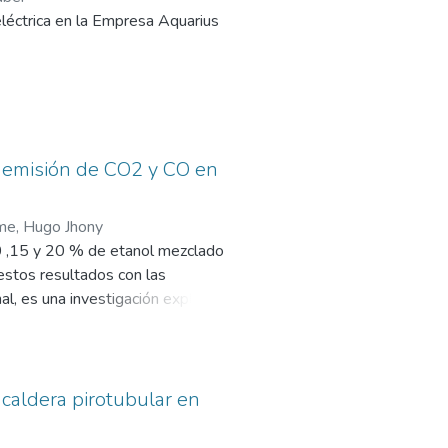
ento anual para los motores
eléctrica en la Empresa Aquarius
 de una metodología analítica.
va de la empresa Aquarius Factory
cuerdo a: la potencia instalada,
a emisión de CO2 y CO en
 los estudios realizados para
me, Hugo Jhony
10 ,15 y 20 % de etanol mezclado
stos resultados con las
, es una investigación explicativa
O además la técnica a utilizada
s de gasolina más concentraciones
terpretar de una manera entendible
 caldera pirotubular en
 7.4% para E15 y 9.8% para E20 en