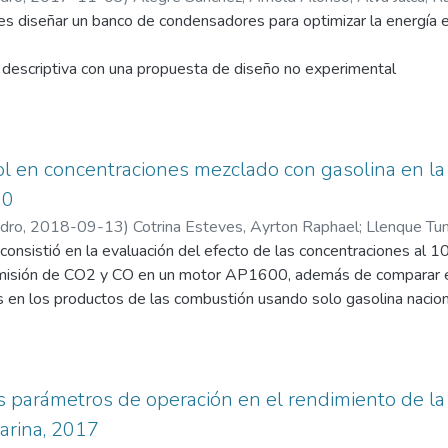
os resultados elaboraremos una propuesta de Plan de mantenimi
es diseñar un banco de condensadores para optimizar la energía 
s y en servicio de la Empresa Messer Gases del Perú S.A.
n descriptiva con una propuesta de diseño no experimental
se va a emplear para poder elaborar el plan de mantenimiento es
adores es diseñado para disminuir el consumo de energía reacti
la empresa está pagando por el consumo de energía reactiva.
 a compensar es tomando datos de potencia activa y reactiva de a
ol en concentraciones mezclado con gasolina en l
 investigador y a las facturas emitidas por el concesionario.
00
 de condensadores que cumplan con los requerimientos basados en
edro
,
2018-09-13
)
Cotrina Esteves, Ayrton Raphael
;
Llenque Tu
manera óptima el consumo de la energía reactiva.
consistió en la evaluación del efecto de las concentraciones al 
emisión de CO2 y CO en un motor AP1600, además de comparar e
en los productos de las combustión usando solo gasolina nacional
uantitativo con un diseño pre-experimental.
estudio se empleó conjuntos de reporte de la emisión de CO2 y C
fue a través de un reporte de emisiones de CO2 y CO para mezcla
te se procesaron los datos a través de tablas y gráficas para in
os parámetros de operación en el rendimiento de la
arina, 2017
 de exceso de aire de 0.85 hay reducciones de: 4.9% para E10,