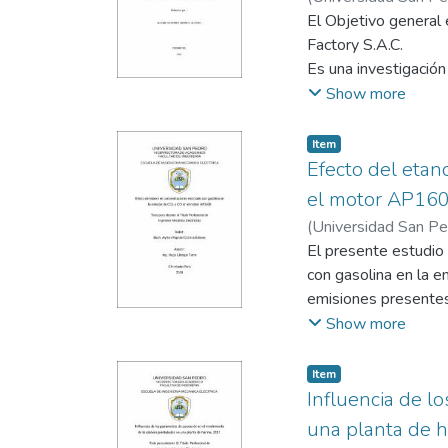
De acuerdo a nuestr
El Objetivo general 
eléctricos instalado
Factory S.A.C.
Es una investigació
La Metodología que 
Show more
El banco de condens
S.A.C., por la cual 
Item
La potencia reactiva
Efecto del etan
datos tomados por el
el motor AP16
Se elegirá el banco
(
Universidad San P
poder compensar de 
El presente estudio 
con gasolina en la 
emisiones presentes 
y tiene un enfoque c
Show more
Para desarrollar el 
para la evaluación 
Item
de etanol y finalmen
Influencia de l
y comparativa.
una planta de h
Para un coeficiente