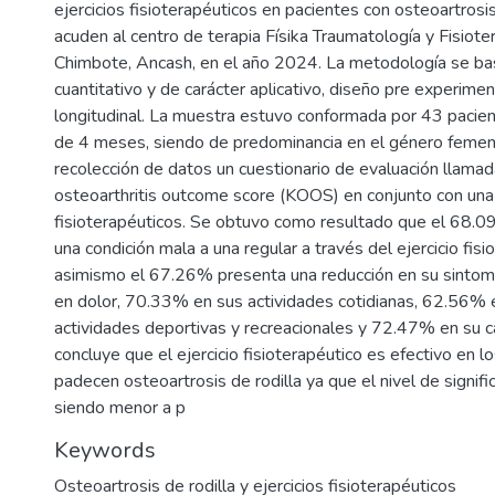
ejercicios fisioterapéuticos en pacientes con osteoartrosis
acuden al centro de terapia Físika Traumatología y Fisiote
Chimbote, Ancash, en el año 2024. La metodología se ba
cuantitativo y de carácter aplicativo, diseño pre experimen
longitudinal. La muestra estuvo conformada por 43 pacie
de 4 meses, siendo de predominancia en el género femeni
recolección de datos un cuestionario de evaluación llamad
osteoarthritis outcome score (KOOS) en conjunto con una 
fisioterapéuticos. Se obtuvo como resultado que el 68.
una condición mala a una regular a través del ejercicio fisi
asimismo el 67.26% presenta una reducción en su sinto
en dolor, 70.33% en sus actividades cotidianas, 62.56% e
actividades deportivas y recreacionales y 72.47% en su ca
concluye que el ejercicio fisioterapéutico es efectivo en l
padecen osteoartrosis de rodilla ya que el nivel de signif
siendo menor a p
Keywords
Osteoartrosis de rodilla y ejercicios fisioterapéuticos