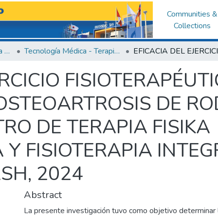
Communities &
Collections
Facultad de Ciencias de la Salud
Tecnología Médica - Terapia Física y Rehabilitación
ERCICIO FISIOTERAPÉUT
OSTEOARTROSIS DE RO
RO DE TERAPIA FISIKA
Y FISIOTERAPIA INTEG
SH, 2024
Abstract
La presente investigación tuvo como objetivo determinar l