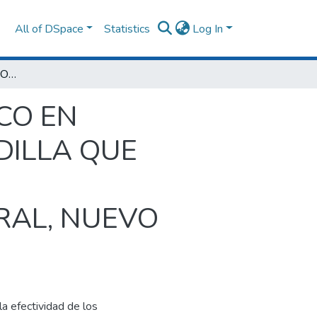
All of DSpace
Statistics
Log In
EFICACIA DEL EJERCICIO FISIOTERAPÉUTICO EN PACIENTES CON OSTEOARTROSIS DE RODILLA QUE ACUDEN AL CENTRO DE TERAPIA FISIKA TRAUMATOLOGÍA Y FISIOTERAPIA INTEGRAL, NUEVO CHIMBOTE, ÁNCASH, 2024
ICO EN
DILLA QUE
RAL, NUEVO
a efectividad de los