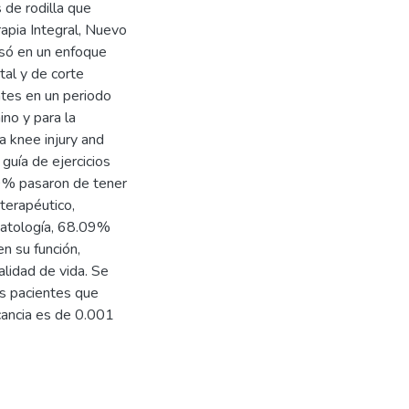
 de rodilla que
rapia Integral, Nuevo
só en un enfoque
tal y de corte
ntes en un periodo
no y para la
a knee injury and
guía de ejercicios
09% pasaron de tener
oterapéutico,
matología, 68.09%
n su función,
lidad de vida. Se
os pacientes que
icancia es de 0.001