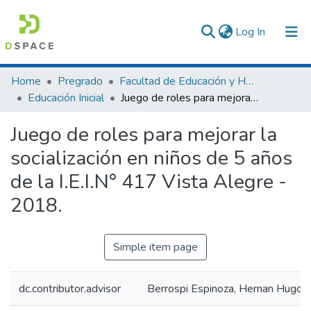
(current)
Log In
Communities & Collections
Home
Pregrado
Facultad de Educación y Humanidades
Educación Inicial
Juego de roles para mejorar la socialización en niños de 5 años de la I.E.I.N° 417 Vista Alegre - 2018.
All of DSpace
Juego de roles para mejorar la
Statistics
socialización en niños de 5 años
de la I.E.I.N° 417 Vista Alegre -
2018.
Simple item page
dc.contributor.advisor
Berrospi Espinoza, Hernan Hugo 