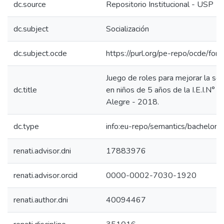
dc.source
Repositorio Institucional - USP
dc.subject
Socialización
dc.subject.ocde
https://purl.org/pe-repo/ocde/for
Juego de roles para mejorar la soci
dc.title
en niños de 5 años de la I.E.I.N° 
Alegre - 2018.
dc.type
info:eu-repo/semantics/bachelorT
renati.advisor.dni
17883976
renati.advisor.orcid
0000-0002-7030-1920
renati.author.dni
40094467