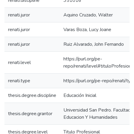
renati.discipline
351016
renati.juror
Aquino Cruzado, Walter
renati.juror
Varas Boza, Lucy Joane
renati.juror
Ruiz Alvarado, John Fernando
https://purl.org/pe-
renati.level
repo/renati/level#tituloProfesiona
renati.type
https://purl.org/pe-repo/renati/ty
thesis.degree.discipline
Educación Inicial
Universidad San Pedro. Facultad 
thesis.degree.grantor
Educacion Y Humanidades
thesis.degree.level
Titulo Profesional