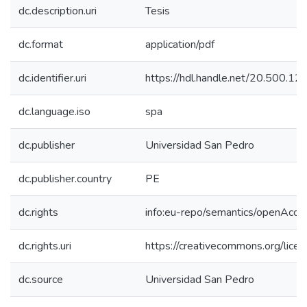
dc.description.uri
Tesis
dc.format
application/pdf
dc.identifier.uri
https://hdl.handle.net/20.500.
dc.language.iso
spa
dc.publisher
Universidad San Pedro
dc.publisher.country
PE
dc.rights
info:eu-repo/semantics/openAcce
dc.rights.uri
https://creativecommons.org/licen
dc.source
Universidad San Pedro