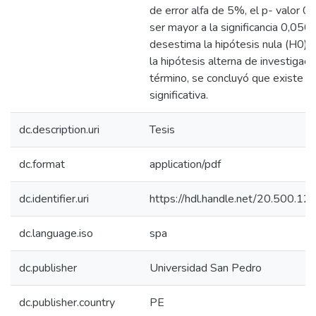
de error alfa de 5%, el p- valor 0
ser mayor a la significancia 0,050,
desestima la hipótesis nula (H0) 
la hipótesis alterna de investigaci
término, se concluyó que existe re
significativa.
dc.description.uri
Tesis
dc.format
application/pdf
dc.identifier.uri
https://hdl.handle.net/20.500.
dc.language.iso
spa
dc.publisher
Universidad San Pedro
dc.publisher.country
PE