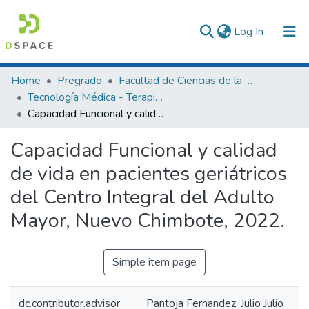
(current)
Log In
Communities & Collections
Home
Pregrado
Facultad de Ciencias de la Salud
Tecnología Médica - Terapia Física y Rehabilitación
All of DSpace
Capacidad Funcional y calidad de vida en pacientes geriátricos del Centro Integral del Adulto Mayor, Nuevo Chimbote, 2022.
Statistics
Capacidad Funcional y calidad
de vida en pacientes geriátricos
del Centro Integral del Adulto
Mayor, Nuevo Chimbote, 2022.
Simple item page
dc.contributor.advisor
Pantoja Fernandez, Julio Julio