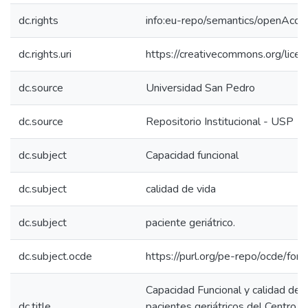
dc.rights
info:eu-repo/semantics/openAcce
dc.rights.uri
https://creativecommons.org/licen
dc.source
Universidad San Pedro
dc.source
Repositorio Institucional - USP
dc.subject
Capacidad funcional
dc.subject
calidad de vida
dc.subject
paciente geriátrico.
dc.subject.ocde
https://purl.org/pe-repo/ocde/for
Capacidad Funcional y calidad de 
dc.title
pacientes geriátricos del Centro In