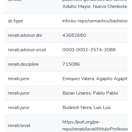
Adulto Mayor, Nuevo Chimbote, 
dc.type
info:eu-repo/semantics/bachelorT
renati.advisor.dni
43682680
renati.advisor.orcid
0000-0002-3574-3088
renati.discipline
715086
renati.juror
Enriquez Valera, Agapito Agapito
renati.juror
Bazan Linares, Pablo Pablo
renati.juror
Budinich Neira, Luis Luis
https://purl.org/pe-
renati.level
repo/renati/level#tituloProfesiona