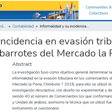
Communities &
Collections
Facultad de Ciencias Económicas y Administrativas
Contabilidad
Informalidad y su incidencia en evasión tributaria comerciantes de abarrotes del Mercado la Perla- Chimbote
incidencia en evasión trib
barrotes del Mercado la 
Abstract
La investigación tuvo como objetivo general determinar la 
informalidad en la evasión tributaria en los comerciantes 
Mercado la Perla, Chimbote ? 2018, para ello se utilizó el
investigación descriptivo, con diseño no experimental y de
siendo 40 el número de Comerciantes los que conformaro
y Unidad de análisis, asimismo la técnica que se utilizó f
instrumento el cuestionario.