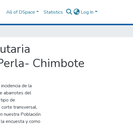
All of DSpace
Statistics
Log In
utaria
Perla- Chimbote
incidencia de la
de abarrotes del
 tipo de
 corte transversal,
n nuestra Población
ue la encuesta y como