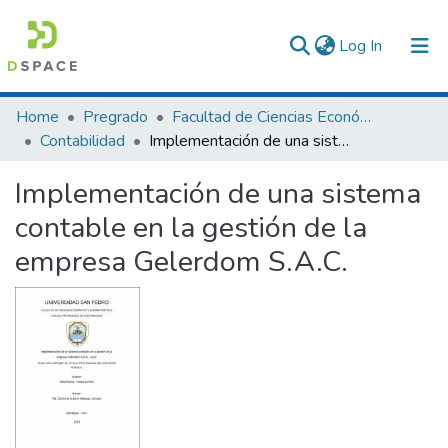
(current)
Log In
Communities & Collections
Home
Pregrado
Facultad de Ciencias Económicas y Administrativas
Contabilidad
Implementación de una sistema contable en la gestión de la empresa Gelerdom S.A.C.
All of DSpace
Implementación de una sistema
Statistics
contable en la gestión de la
empresa Gelerdom S.A.C.