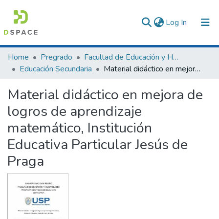
(current)
Log In
Communities & Collections
Home
Pregrado
Facultad de Educación y Humanidades
Educación Secundaria
Material didáctico en mejora de logros de aprendizaje matemático, Institución Educativa Particular Jesús de Praga
All of DSpace
Material didáctico en mejora de
Statistics
logros de aprendizaje
matemático, Institución
Educativa Particular Jesús de
Praga