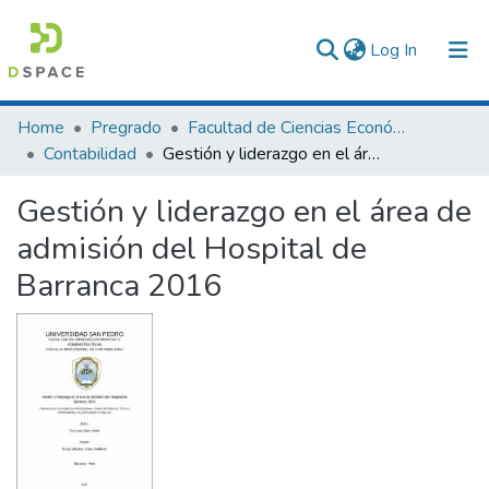
(current)
Log In
Communities & Collections
Home
Pregrado
Facultad de Ciencias Económicas y Administrativas
Contabilidad
Gestión y liderazgo en el área de admisión del Hospital de Barranca 2016
All of DSpace
Gestión y liderazgo en el área de
Statistics
admisión del Hospital de
Barranca 2016