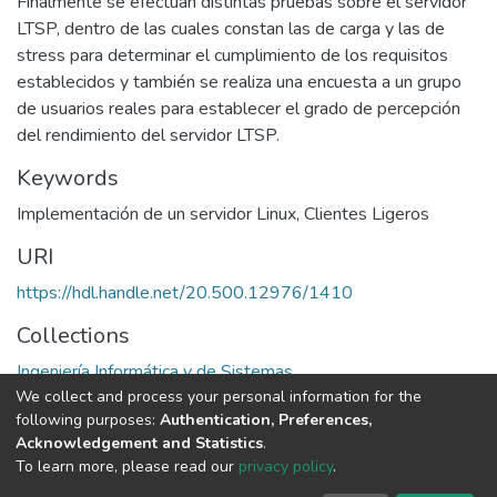
Finalmente se efectúan distintas pruebas sobre el servidor
LTSP, dentro de las cuales constan las de carga y las de
stress para determinar el cumplimiento de los requisitos
establecidos y también se realiza una encuesta a un grupo
de usuarios reales para establecer el grado de percepción
del rendimiento del servidor LTSP.
Keywords
Implementación de un servidor Linux
,
Clientes Ligeros
URI
https://hdl.handle.net/20.500.12976/1410
Collections
Ingeniería Informática y de Sistemas
We collect and process your personal information for the
following purposes:
Authentication, Preferences,
Full item page
Acknowledgement and Statistics
.
To learn more, please read our
privacy policy
.
DSpace software
copyright © 2002-2026
LYRASIS