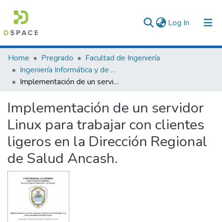
(current)
Log In
Communities & Collections
Home
Pregrado
Facultad de Ingeniería
Ingeniería Informática y de Sistemas
All of DSpace
Implementación de un servidor Linux para trabajar con clientes ligeros en la Dirección Regional de Salud Ancash.
Statistics
Implementación de un servidor
Linux para trabajar con clientes
ligeros en la Dirección Regional
de Salud Ancash.