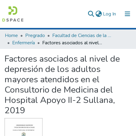
(current)
Log In
Communities & Collections
Home
Pregrado
Facultad de Ciencias de la Salud
Enfermería
Factores asociados al nivel de depresión de los adultos mayores atendidos en el Consultorio de Medicina del Hospital Apoyo II-2 Sullana, 2019
All of DSpace
Factores asociados al nivel de
Statistics
depresión de los adultos
mayores atendidos en el
Consultorio de Medicina del
Hospital Apoyo II-2 Sullana,
2019