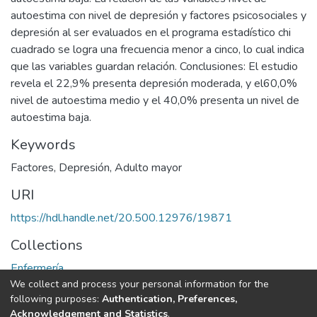
autoestima con nivel de depresión y factores psicosociales y
depresión al ser evaluados en el programa estadístico chi
cuadrado se logra una frecuencia menor a cinco, lo cual indica
que las variables guardan relación. Conclusiones: El estudio
revela el 22,9% presenta depresión moderada, y el60,0%
nivel de autoestima medio y el 40,0% presenta un nivel de
autoestima baja.
Keywords
Factores
,
Depresión
,
Adulto mayor
URI
https://hdl.handle.net/20.500.12976/19871
Collections
Enfermería
We collect and process your personal information for the
following purposes:
Authentication, Preferences,
Full item page
Acknowledgement and Statistics
.