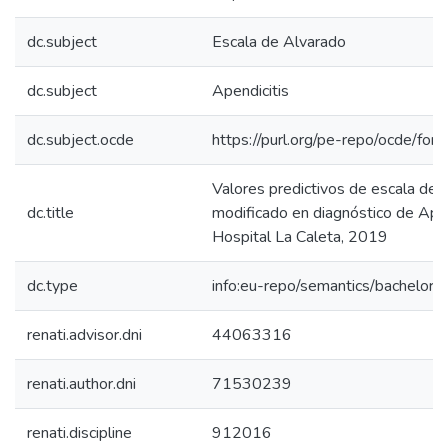
dc.subject
Escala de Alvarado
dc.subject
Apendicitis
dc.subject.ocde
https://purl.org/pe-repo/ocde/for
Valores predictivos de escala de 
dc.title
modificado en diagnóstico de Apen
Hospital La Caleta, 2019
dc.type
info:eu-repo/semantics/bachelorT
renati.advisor.dni
44063316
renati.author.dni
71530239
renati.discipline
912016