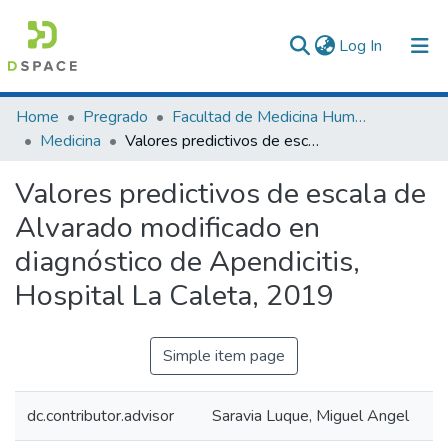
(current)
Log In
Communities & Collections
Home
Pregrado
Facultad de Medicina Humana
Medicina
Valores predictivos de escala de Alvarado modificado en diagnóstico de Apendicitis, Hospital La Caleta, 2019
All of DSpace
Valores predictivos de escala de
Statistics
Alvarado modificado en
diagnóstico de Apendicitis,
Hospital La Caleta, 2019
Simple item page
dc.contributor.advisor
Saravia Luque, Miguel Angel