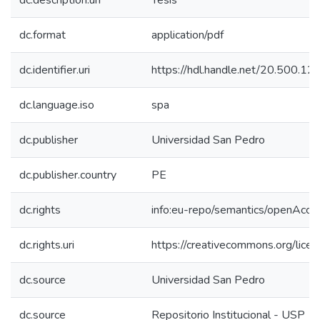
dc.description.uri
Tesis
dc.format
application/pdf
dc.identifier.uri
https://hdl.handle.net/20.500.
dc.language.iso
spa
dc.publisher
Universidad San Pedro
dc.publisher.country
PE
dc.rights
info:eu-repo/semantics/openAcce
dc.rights.uri
https://creativecommons.org/licen
dc.source
Universidad San Pedro
dc.source
Repositorio Institucional - USP