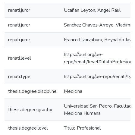
renati.juror
Ucañan Leyton, Angel Raul
renati.juror
Sanchez Chavez-Arroyo, Vladimir
renati.juror
Franco Lizarzaburu, Reynaldo Javie
https://purl.org/pe-
renati.level
repo/renati/level#tituloProfesiona
renati.type
https://purl.org/pe-repo/renati/ty
thesis.degree.discipline
Medicina
Universidad San Pedro. Facultad 
thesis.degree.grantor
Medicina Humana
thesis.degree.level
Titulo Profesional