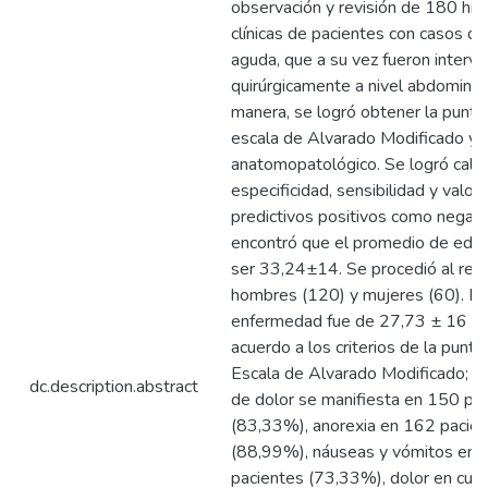
observación y revisión de 180 hist
clínicas de pacientes con casos de
aguda, que a su vez fueron interv
quirúrgicamente a nivel abdominal.
manera, se logró obtener la puntu
escala de Alvarado Modificado y 
anatomopatológico. Se logró calcu
especificidad, sensibilidad y valor
predictivos positivos como negati
encontró que el promedio de edad
ser 33,24±14. Se procedió al regi
hombres (120) y mujeres (60). El
enfermedad fue de 27,73 ± 16 ho
acuerdo a los criterios de la puntu
Escala de Alvarado Modificado; la
dc.description.abstract
de dolor se manifiesta en 150 pa
(83,33%), anorexia en 162 pacie
(88,99%), náuseas y vómitos en
pacientes (73,33%), dolor en cua