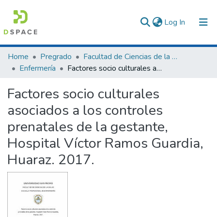
(current)
Log In
Communities & Collections
Home
Pregrado
Facultad de Ciencias de la Salud
Enfermería
Factores socio culturales asociados a los controles prenatales de la gestante, Hospital Víctor Ramos Guardia, Huaraz. 2017.
All of DSpace
Factores socio culturales
Statistics
asociados a los controles
prenatales de la gestante,
Hospital Víctor Ramos Guardia,
Huaraz. 2017.