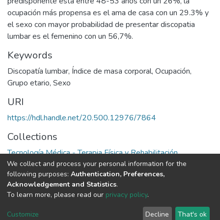
predisponente esta entre 48-53 años con un 26%, la
ocupación más propensa es el ama de casa con un 29.3% y
el sexo con mayor probabilidad de presentar discopatia
lumbar es el femenino con un 56,7%.
Keywords
Discopatía lumbar
,
Índice de masa corporal
,
Ocupación
,
Grupo etario
,
Sexo
URI
https://hdl.handle.net/20.500.12976/7864
Collections
Tecnología Médica - Terapia Física y Rehabilitación
We collect and process your personal information for the
following purposes:
Authentication, Preferences,
Full item page
Acknowledgement and Statistics
.
To learn more, please read our
privacy policy
.
DSpace software
copyright © 2002-2026
LYRASIS
Cookie
Privacy
End User
Send
Customize
Decline
That's ok