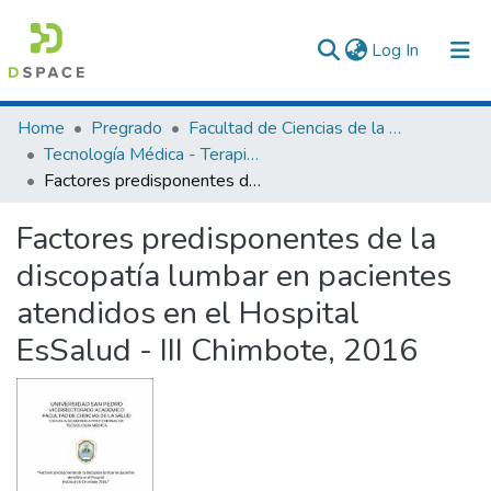
(current)
Log In
Communities & Collections
Home
Pregrado
Facultad de Ciencias de la Salud
Tecnología Médica - Terapia Física y Rehabilitación
All of DSpace
Factores predisponentes de la discopatía lumbar en pacientes atendidos en el Hospital EsSalud - III Chimbote, 2016
Statistics
Factores predisponentes de la
discopatía lumbar en pacientes
atendidos en el Hospital
EsSalud - III Chimbote, 2016