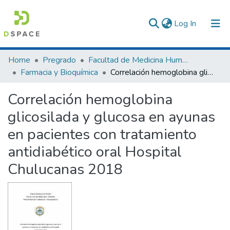
(current)
Log In
Communities & Collections
Home
Pregrado
Facultad de Medicina Humana
Farmacia y Bioquímica
Correlación hemoglobina glicosilada y glucosa en ayunas en pacientes con tratamiento antidiabético oral Hospital Chulucanas 2018
All of DSpace
Correlación hemoglobina
Statistics
glicosilada y glucosa en ayunas
en pacientes con tratamiento
antidiabético oral Hospital
Chulucanas 2018