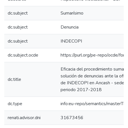
dc.subject
Sumarísimo
dc.subject
Denuncia
dc.subject
INDECOPI
dc.subject.ocde
https://purl.org/pe-repo/ocde/for
Eficacia del procedimiento sumarí
solución de denuncias ante la ofici
dc.title
de INDECOPI en Ancash - sede C
periodo 2017-2018
dc.type
info:eu-repo/semantics/masterThe
renati.advisor.dni
31673456