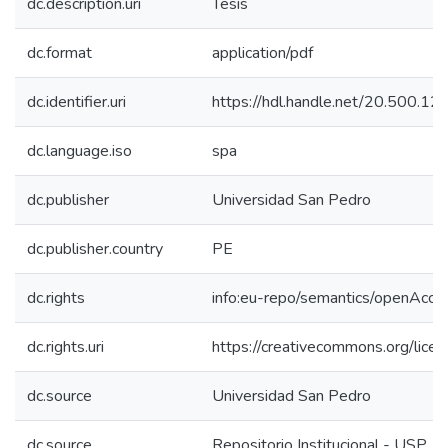
dc.description.uri
Tesis
dc.format
application/pdf
dc.identifier.uri
https://hdl.handle.net/20.500.
dc.language.iso
spa
dc.publisher
Universidad San Pedro
dc.publisher.country
PE
dc.rights
info:eu-repo/semantics/openAcce
dc.rights.uri
https://creativecommons.org/licen
dc.source
Universidad San Pedro
dc.source
Repositorio Institucional - USP