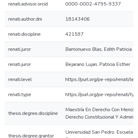
renati.advisor.orcid
0000-0002-4795-9337
renati.author.dni
18143406
renati.discipline
421597
renati.juror
Barrionuevo Blas, Edith Patricia
renati.juror
Bejarano Lujan, Patricia Esther
renati.level
https://purl.org/pe-repo/renati/le
renati.type
https://purl.org/pe-repo/renati/ty
Maestría En Derecho Con Menció
thesis.degree.discipline
Derecho Constitucional Y Administ
Universidad San Pedro. Escuela d
thesis.degree.grantor