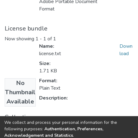
Adobe Portable Document
Format
License bundle
Now showing
1 - 1 of 1
Name:
Down
license.txt
load
Size:
1.71 KB
Format:
No
Plain Text
Thumbnail
Description:
Available
Collections
We collect and process your personal information for the
Maestría
following purposes:
Authentication, Preferences,
Acknowledgement and Statistics
.