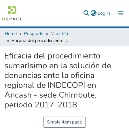
(current)
Log In
Communities & Collections
Home
Posgrado
Maestría
Eficacia del procedimiento sumarísimo en la solución de denuncias ante la oficina regional de INDECOPI en Ancash - sede Chimbote, periodo 2017-2018
All of DSpace
Eficacia del procedimiento
Statistics
sumarísimo en la solución de
denuncias ante la oficina
regional de INDECOPI en
Ancash - sede Chimbote,
periodo 2017-2018
Simple item page