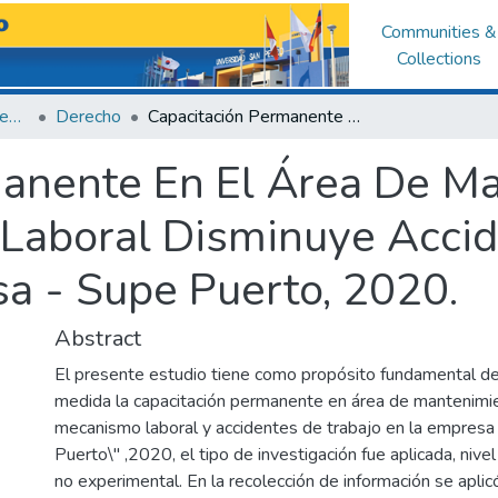
Communities &
Collections
Facultad de Derecho y Ciencias Políticas
Derecho
Capacitación Permanente En El Área De Mantenimiento Como Mecanismo Laboral Disminuye Accidentes De Trabajo En La Empresa Tasa - Supe Puerto, 2020.
manente En El Área De M
aboral Disminuye Accid
a - Supe Puerto, 2020.
Abstract
El presente estudio tiene como propósito fundamental d
medida la capacitación permanente en área de mantenim
mecanismo laboral y accidentes de trabajo en la empresa
Puerto\" ,2020, el tipo de investigación fue aplicada, nive
no experimental. En la recolección de información se aplic