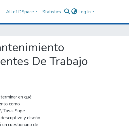
All of DSpace
Statistics
Log In
antenimiento
entes De Trabajo
eterminar en qué
iento como
 \"Tasa-Supe
l descriptivo y diseño
ó un cuestionario de