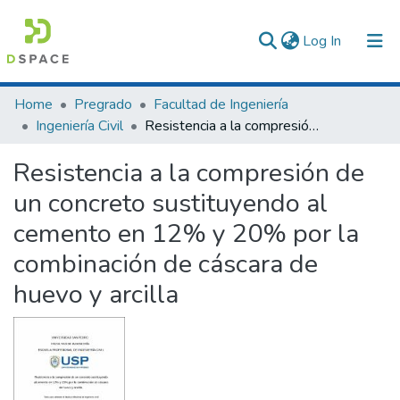
(current)
Log In
Communities & Collections
Home
Pregrado
Facultad de Ingeniería
Ingeniería Civil
Resistencia a la compresión de un concreto sustituyendo al cemento en 12% y 20% por la combinación de cáscara de huevo y arcilla
All of DSpace
Resistencia a la compresión de
Statistics
un concreto sustituyendo al
cemento en 12% y 20% por la
combinación de cáscara de
huevo y arcilla