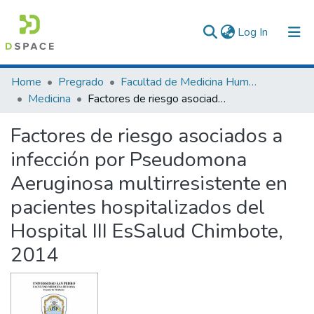
(current)
Log In
Communities & Collections
Home
Pregrado
Facultad de Medicina Humana
Medicina
Factores de riesgo asociados a infección por Pseudomona Aeruginosa multirresistente en pacientes hospitalizados del Hospital III EsSalud Chimbote, 2014
All of DSpace
Factores de riesgo asociados a
Statistics
infección por Pseudomona
Aeruginosa multirresistente en
pacientes hospitalizados del
Hospital III EsSalud Chimbote,
2014