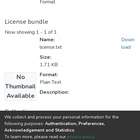
Format
License bundle
Now showing
1 - 1 of 1
Name:
Down
license.txt
load
Size:
1.71 KB
Format:
No
Plain Text
Thumbnail
Description:
Available
Collections
We collect and process your personal information for the
Economía y Negocios Internacionales
following purposes:
Authentication, Preferences,
Acknowledgement and Statistics
.
To learn more, please read our
privacy policy
.