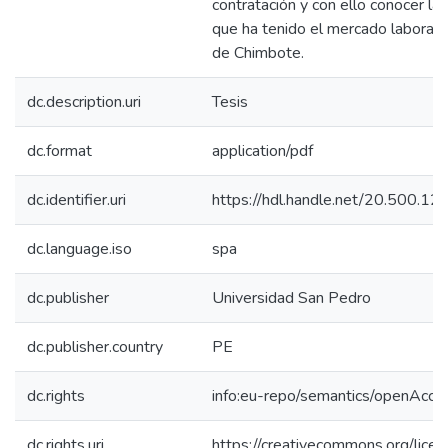
contratación y con ello conocer la
que ha tenido el mercado laboral d
de Chimbote.
dc.description.uri
Tesis
dc.format
application/pdf
dc.identifier.uri
https://hdl.handle.net/20.500.
dc.language.iso
spa
dc.publisher
Universidad San Pedro
dc.publisher.country
PE
dc.rights
info:eu-repo/semantics/openAcce
dc.rights.uri
https://creativecommons.org/licen