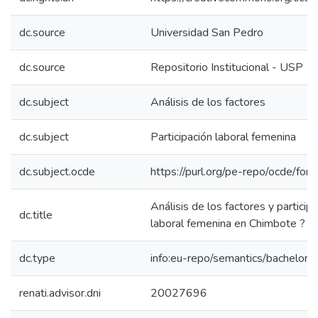
dc.source
Universidad San Pedro
dc.source
Repositorio Institucional - USP
dc.subject
Análisis de los factores
dc.subject
Participación laboral femenina
dc.subject.ocde
https://purl.org/pe-repo/ocde/for
Análisis de los factores y particip
dc.title
laboral femenina en Chimbote ? 
dc.type
info:eu-repo/semantics/bachelorT
renati.advisor.dni
20027696