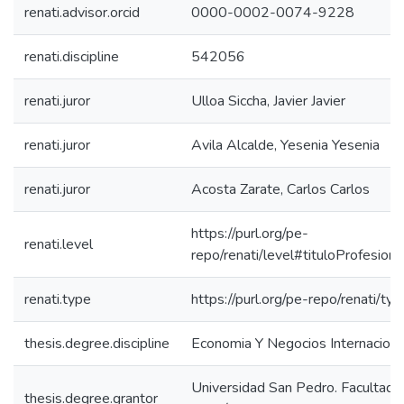
renati.advisor.orcid
0000-0002-0074-9228
renati.discipline
542056
renati.juror
Ulloa Siccha, Javier Javier
renati.juror
Avila Alcalde, Yesenia Yesenia
renati.juror
Acosta Zarate, Carlos Carlos
https://purl.org/pe-
renati.level
repo/renati/level#tituloProfesiona
renati.type
https://purl.org/pe-repo/renati/ty
thesis.degree.discipline
Economia Y Negocios Internaciona
Universidad San Pedro. Facultad 
thesis.degree.grantor