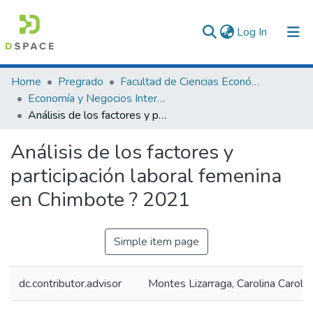
(current)
Log In
Communities & Collections
Home
Pregrado
Facultad de Ciencias Económicas y Administrativas
Economía y Negocios Internacionales
All of DSpace
Análisis de los factores y participación laboral femenina en Chimbote ? 2021
Statistics
Análisis de los factores y
participación laboral femenina
en Chimbote ? 2021
Simple item page
dc.contributor.advisor
Montes Lizarraga, Carolina Carolin