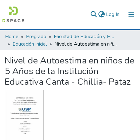
(current)
Log In
Communities & Collections
Home
Pregrado
Facultad de Educación y Humanidades
Educación Inicial
Nivel de Autoestima en niños de 5 Años de la Institución Educativa Canta - Chillia- Pataz
All of DSpace
Nivel de Autoestima en niños de
Statistics
5 Años de la Institución
Educativa Canta - Chillia- Pataz