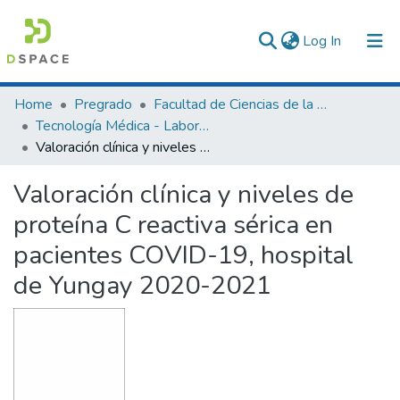
(current)
Log In
Communities & Collections
Home
Pregrado
Facultad de Ciencias de la Salud
Tecnología Médica - Laboratorio Clínico y Anatomía Patológica
All of DSpace
Valoración clínica y niveles de proteína C reactiva sérica en pacientes COVID-19, hospital de Yungay 2020-2021
Statistics
Valoración clínica y niveles de
proteína C reactiva sérica en
pacientes COVID-19, hospital
de Yungay 2020-2021