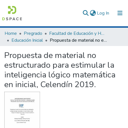
(current)
Log In
Communities & Collections
Home
Pregrado
Facultad de Educación y Humanidades
Educación Inicial
Propuesta de material no estructurado para estimular la inteligencia lógico matemática en inicial, Celendín 2019.
All of DSpace
Propuesta de material no
Statistics
estructurado para estimular la
inteligencia lógico matemática
en inicial, Celendín 2019.