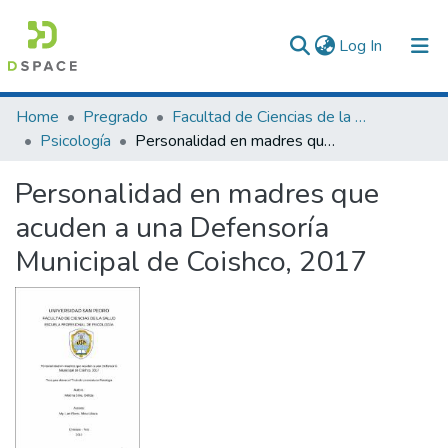
(current)
Log In
Communities & Collections
Home
Pregrado
Facultad de Ciencias de la Salud
Psicología
Personalidad en madres que acuden a una Defensoría Municipal de Coishco, 2017
All of DSpace
Personalidad en madres que
Statistics
acuden a una Defensoría
Municipal de Coishco, 2017