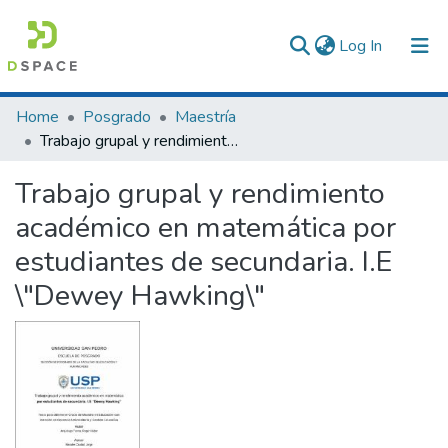
(current)
Log In
Communities & Collections
Home
Posgrado
Maestría
Trabajo grupal y rendimiento académico en matemática por estudiantes de secundaria. I.E \"Dewey Hawking\"
All of DSpace
Trabajo grupal y rendimiento
Statistics
académico en matemática por
estudiantes de secundaria. I.E
\"Dewey Hawking\"