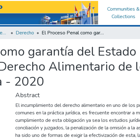
Communities &
Collections
Facultad de Derecho y Ciencias Políticas
Derecho
El Proceso Penal como garantía del Estado Peruano para el cumplimiento del Derecho Alimentario de los niños y adolescentes Lima - 2020
como garantía del Estado
Derecho Alimentario de l
a - 2020
Abstract
El incumplimiento del derecho alimentario en uno de los
comunes en la práctica jurídica, es frecuente encontrar a 
cumplimiento de esta obligación ya sea los estudios jurídi
conciliación y juzgados, la penalización de la omisión a la a
ha sido uno de formas de exigir la efectivización de esta, 