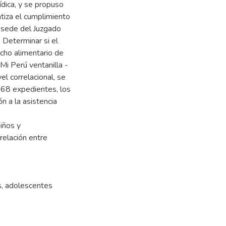
rídica, y se propuso
ntiza el cumplimiento
a sede del Juzgado
 Determinar si el
cho alimentario de
Mi Perú ventanilla -
el correlacional, se
e 68 expedientes, los
n a la asistencia
iños y
relación entre
s
,
adolescentes