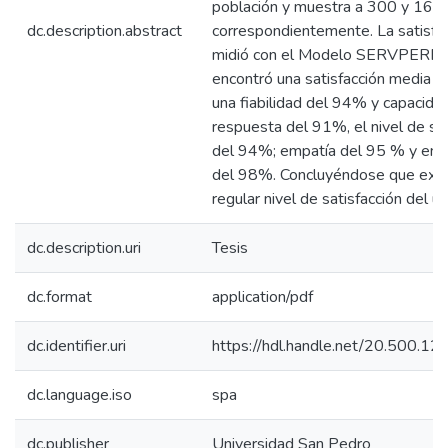
población y muestra a 300 y 168
dc.description.abstract
correspondientemente. La satisfa
midió con el Modelo SERVPERF.
encontró una satisfacción media 
una fiabilidad del 94% y capacida
respuesta del 91%, el nivel de se
del 94%; empatía del 95 % y en t
del 98%. Concluyéndose que exis
regular nivel de satisfacción del us
dc.description.uri
Tesis
dc.format
application/pdf
dc.identifier.uri
https://hdl.handle.net/20.500.
dc.language.iso
spa
dc.publisher
Universidad San Pedro