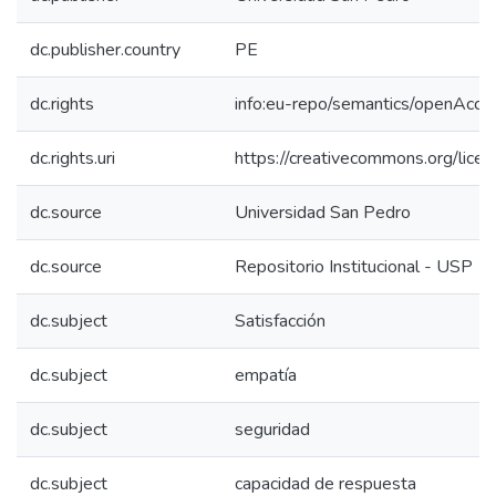
dc.publisher.country
PE
dc.rights
info:eu-repo/semantics/openAcce
dc.rights.uri
https://creativecommons.org/licen
dc.source
Universidad San Pedro
dc.source
Repositorio Institucional - USP
dc.subject
Satisfacción
dc.subject
empatía
dc.subject
seguridad
dc.subject
capacidad de respuesta