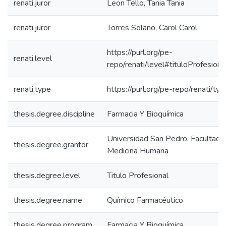
renati.juror
Leon Tello, Tania Tania
renati.juror
Torres Solano, Carol Carol
https://purl.org/pe-
renati.level
repo/renati/level#tituloProfesiona
renati.type
https://purl.org/pe-repo/renati/ty
thesis.degree.discipline
Farmacia Y Bioquímica
Universidad San Pedro. Facultad 
thesis.degree.grantor
Medicina Humana
thesis.degree.level
Titulo Profesional
thesis.degree.name
Químico Farmacéutico
thesis.degree.program
Farmacia Y Bioquímica