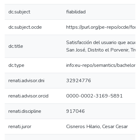
dc.subject
fiabilidad
dc.subject.ocde
https://purl.org/pe-repo/ocde/for
Satisfacción del usuario que acude 
dc.title
San José, Distrito el Porvenir, Truj
dc.type
info:eu-repo/semantics/bachelorT
renati.advisor.dni
32924776
renati.advisor.orcid
0000-0002-3169-5891
renati.discipline
917046
renati.juror
Cisneros Hilario, Cesar Cesar