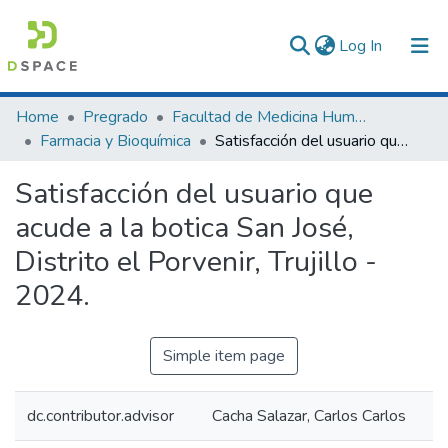
(current)
Log In
Communities & Collections
Home
Pregrado
Facultad de Medicina Humana
Farmacia y Bioquímica
Satisfacción del usuario que acude a la botica San José, Distrito el Porvenir, Trujillo - 2024.
All of DSpace
Satisfacción del usuario que
Statistics
acude a la botica San José,
Distrito el Porvenir, Trujillo -
2024.
Simple item page
dc.contributor.advisor
Cacha Salazar, Carlos Carlos