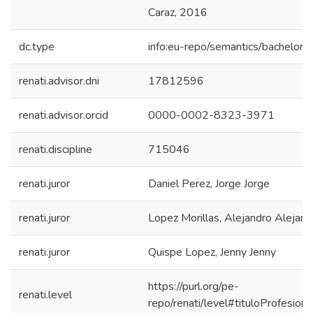
Caraz, 2016
dc.type
info:eu-repo/semantics/bachelorT
renati.advisor.dni
17812596
renati.advisor.orcid
0000-0002-8323-3971
renati.discipline
715046
renati.juror
Daniel Perez, Jorge Jorge
renati.juror
Lopez Morillas, Alejandro Alejand
renati.juror
Quispe Lopez, Jenny Jenny
https://purl.org/pe-
renati.level
repo/renati/level#tituloProfesiona