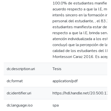
100.0% de estudiantes manifiest
acuerdo respecto a que la I.E, mue
interés sincero en la formación int
personal del estudiante, , el 83.
estudiantes manifiesta estar de 
respecto a que la I.E, brinda servi
atención individualizada a los estu
concluyó que la percepción de la 
calidad de los estudiantes del I.E
Montessori Caraz 2016. Es acept
dc.description.uri
Tesis
dc.format
application/pdf
dc.identifier.uri
https://hdl.handle.net/20.500.
dc.language.iso
spa