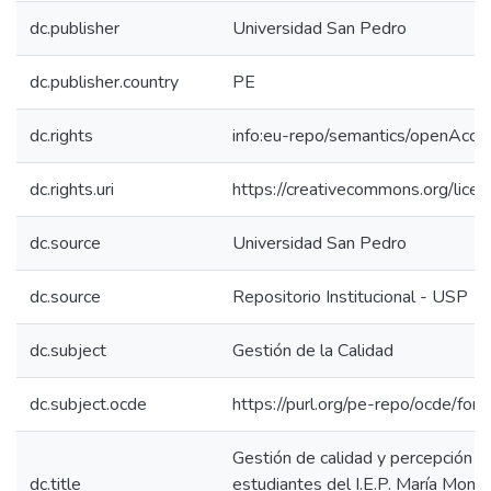
dc.publisher
Universidad San Pedro
dc.publisher.country
PE
dc.rights
info:eu-repo/semantics/openAcce
dc.rights.uri
https://creativecommons.org/licen
dc.source
Universidad San Pedro
dc.source
Repositorio Institucional - USP
dc.subject
Gestión de la Calidad
dc.subject.ocde
https://purl.org/pe-repo/ocde/for
Gestión de calidad y percepción d
dc.title
estudiantes del I.E.P. María Monte