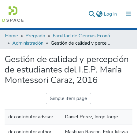
(current)
Log In
Communities & Collections
Home
Pregrado
Facultad de Ciencias Económicas y Administrativas
Administración
Gestión de calidad y percepción de estudiantes del I.E.P. María Montessori Caraz, 2016
All of DSpace
Gestión de calidad y percepción
Statistics
de estudiantes del I.E.P. María
Montessori Caraz, 2016
Simple item page
dc.contributor.advisor
Daniel Perez, Jorge Jorge
dc.contributor.author
Mashuan Rascon, Erika Julissa