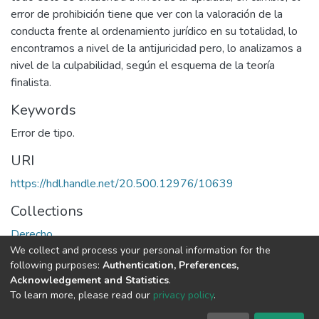
error de prohibición tiene que ver con la valoración de la
conducta frente al ordenamiento jurídico en su totalidad, lo
encontramos a nivel de la antijuricidad pero, lo analizamos a
nivel de la culpabilidad, según el esquema de la teoría
finalista.
Keywords
Error de tipo.
URI
https://hdl.handle.net/20.500.12976/10639
Collections
Derecho
We collect and process your personal information for the
following purposes:
Authentication, Preferences,
Full item page
Acknowledgement and Statistics
.
To learn more, please read our
privacy policy
.
DSpace software
copyright © 2002-2026
LYRASIS