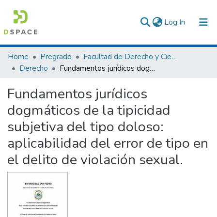
(current)
Log In
Communities & Collections
Home
Pregrado
Facultad de Derecho y Ciencias Políticas
Derecho
Fundamentos jurídicos dogmáticos de la tipicidad subjetiva del tipo doloso: aplicabilidad del error de tipo en el delito de violación sexual.
All of DSpace
Fundamentos jurídicos
Statistics
dogmáticos de la tipicidad
subjetiva del tipo doloso:
aplicabilidad del error de tipo en
el delito de violación sexual.