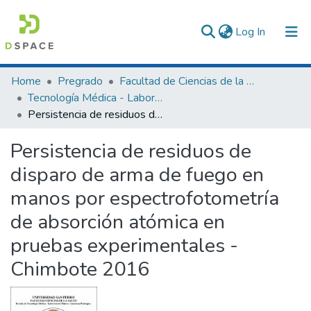
(current)
Log In
Communities & Collections
Home
Pregrado
Facultad de Ciencias de la Salud
Tecnología Médica - Laboratorio Clínico y Anatomía Patológica
All of DSpace
Persistencia de residuos de disparo de arma de fuego en manos por espectrofotometría de absorción atómica en pruebas experimentales - Chimbote 2016
Statistics
Persistencia de residuos de
disparo de arma de fuego en
manos por espectrofotometría
de absorción atómica en
pruebas experimentales -
Chimbote 2016