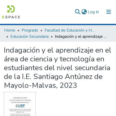
(current)
Log In
Communities & Collections
Home
Pregrado
Facultad de Educación y Humanidades
Educación Secundaria
Indagación y el aprendizaje en el área de ciencia y tecnología en estudiantes del nivel secundaria de la I.E. Santiago Antúnez de Mayolo-Malvas, 2023
All of DSpace
Indagación y el aprendizaje en el
Statistics
área de ciencia y tecnología en
estudiantes del nivel secundaria
de la I.E. Santiago Antúnez de
Mayolo-Malvas, 2023