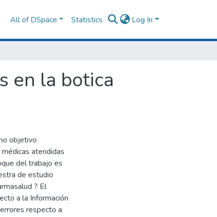
All of DSpace
Statistics
Log In
s en la botica
mo objetivo
as médicas atendidas
oque del trabajo es
uestra de estudio
armasalud ? El
ecto a la Información
 errores respecto a