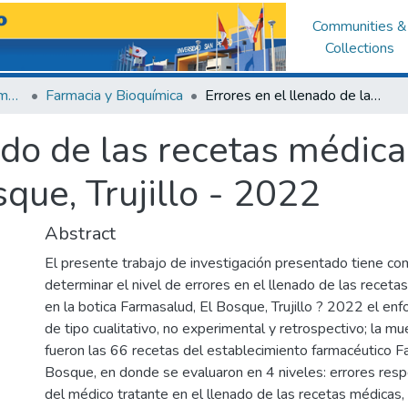
Communities &
Collections
Facultad de Medicina Humana
Farmacia y Bioquímica
Errores en el llenado de las recetas médicas en la botica Farmasalud, el Bosque, Trujillo - 2022
ado de las recetas médica
que, Trujillo - 2022
Abstract
El presente trabajo de investigación presentado tiene co
determinar el nivel de errores en el llenado de las recet
en la botica Farmasalud, El Bosque, Trujillo ? 2022 el enf
de tipo cualitativo, no experimental y retrospectivo; la m
fueron las 66 recetas del establecimiento farmacéutico F
Bosque, en donde se evaluaron en 4 niveles: errores resp
del médico tratante en el llenado de las recetas médicas,