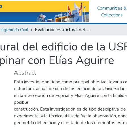
Communities &
Collections
Ingeniería Civil
Evaluación estructural del edificio de la USP ubicado en la intersección de Espinar con Elías Aguirre
ural del edificio de la US
pinar con Elías Aguirre
Abstract
Esta investigación tiene como principal objetivo llevar a c
estructural actual de uno de los edificio de la Universida
en la intercepción de Espinar y Elías Aguirre con la finalid
posible
construcción. Esta investigación es de tipo descriptiva, de
experimental y la técnica utilizada fue la observación, don
geometría del edificio y el estado de los elementos estruc