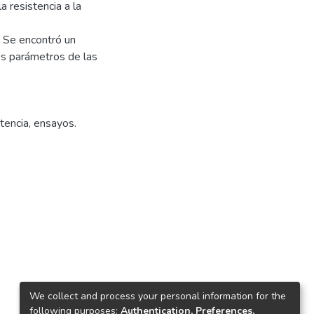
la resistencia a la
 Se encontró un
os parámetros de las
stencia
,
ensayos.
We collect and process your personal information for the
following purposes:
Authentication, Preferences,