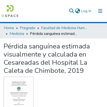
(current)
Log In
Communities & Collections
Home
Pregrado
Facultad de Medicina Humana
Medicina
Pérdida sanguínea estimada visualmente y calculada en Cesareadas del Hospital La Caleta de Chimbote, 2019
All of DSpace
Pérdida sanguínea estimada
Statistics
visualmente y calculada en
Cesareadas del Hospital La
Caleta de Chimbote, 2019