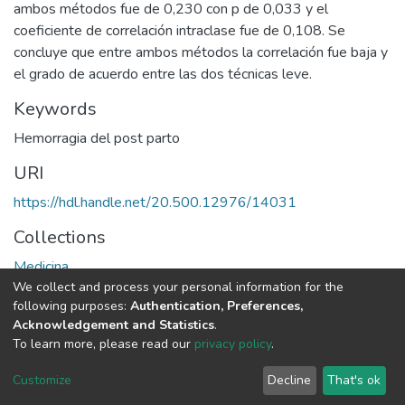
ambos métodos fue de 0,230 con p de 0,033 y el
coeficiente de correlación intraclase fue de 0,108. Se
concluye que entre ambos métodos la correlación fue baja y
el grado de acuerdo entre las dos técnicas leve.
Keywords
Hemorragia del post parto
URI
https://hdl.handle.net/20.500.12976/14031
Collections
Medicina
We collect and process your personal information for the
following purposes:
Authentication, Preferences,
Full item page
Acknowledgement and Statistics
.
To learn more, please read our
privacy policy
.
DSpace software
copyright © 2002-2026
LYRASIS
Cookie
Privacy
End User
Send
Customize
Decline
That's ok
settings
policy
Agreement
Feedback