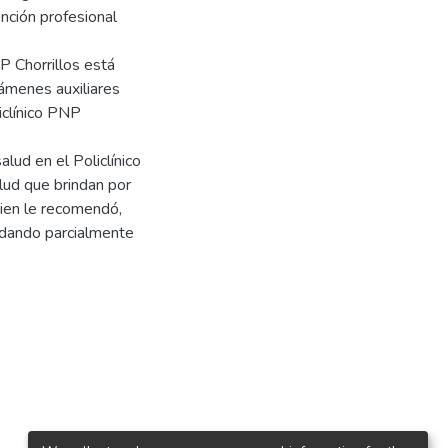
nción profesional
P Chorrillos está
ámenes auxiliares
iclínico PNP
lud en el Policlínico
alud que brindan por
uien le recomendó,
edando parcialmente