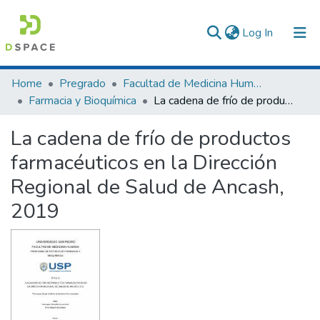
(current)
Log In
Communities & Collections
Home
Pregrado
Facultad de Medicina Humana
Farmacia y Bioquímica
La cadena de frío de productos farmacéuticos en la Dirección Regional de Salud de Ancash, 2019
All of DSpace
La cadena de frío de productos
Statistics
farmacéuticos en la Dirección
Regional de Salud de Ancash,
2019