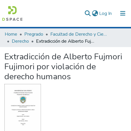
(current)
Log In
Communities & Collections
Home
Pregrado
Facultad de Derecho y Ciencias Políticas
Derecho
Extradicción de Alberto Fujmori Fujimori por violación de derecho humanos
All of DSpace
Extradicción de Alberto Fujmori
Statistics
Fujimori por violación de
derecho humanos