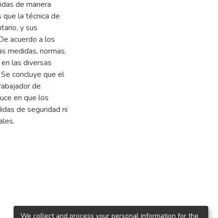
gidas de manera
 que la técnica de
tario, y sus
. De acuerdo a los
as medidas, normas,
 en las diversas
. Se concluye que el
rabajador de
duce en que los
didas de seguridad ni
ales.
We collect and process your personal information for the