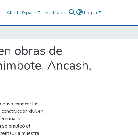
All of DSpace
Statistics
Log In
en obras de
Chimbote, Ancash,
jetivo conocer las
construcción civil en
erencia las
n se empleó el
imental. La muestra