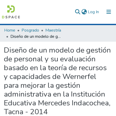
(current)
Log In
Communities & Collections
Home
Posgrado
Maestría
Diseño de un modelo de gestión de personal y su evaluación basado en la teoría de recursos y capacidades de Wernerfel para mejorar la gestión administrativa en la Institución Educativa Mercedes Indacochea, Tacna - 2014
All of DSpace
Diseño de un modelo de gestión
Statistics
de personal y su evaluación
basado en la teoría de recursos
y capacidades de Wernerfel
para mejorar la gestión
administrativa en la Institución
Educativa Mercedes Indacochea,
Tacna - 2014