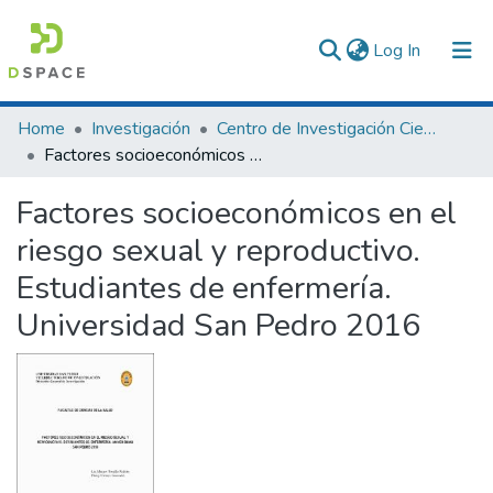
(current)
Log In
Communities & Collections
Home
Investigación
Centro de Investigación Ciencia de la Salud
Factores socioeconómicos en el riesgo sexual y reproductivo. Estudiantes de enfermería. Universidad San Pedro 2016
All of DSpace
Factores socioeconómicos en el
Statistics
riesgo sexual y reproductivo.
Estudiantes de enfermería.
Universidad San Pedro 2016