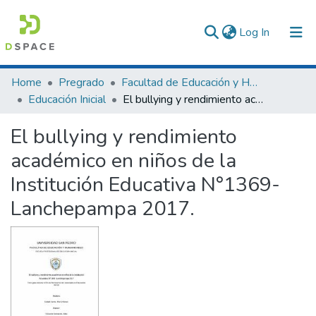
(current)
Log In
Communities & Collections
Home
Pregrado
Facultad de Educación y Humanidades
Educación Inicial
El bullying y rendimiento académico en niños de la Institución Educativa N°1369- Lanchepampa 2017.
All of DSpace
El bullying y rendimiento
Statistics
académico en niños de la
Institución Educativa N°1369-
Lanchepampa 2017.