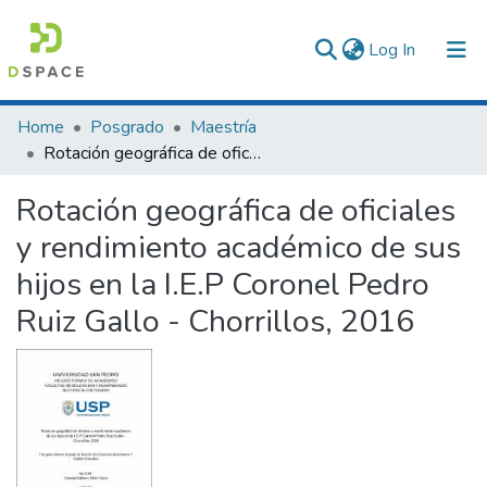
(current)
Log In
Communities & Collections
Home
Posgrado
Maestría
Rotación geográfica de oficiales y rendimiento académico de sus hijos en la I.E.P Coronel Pedro Ruiz Gallo - Chorrillos, 2016
All of DSpace
Rotación geográfica de oficiales
Statistics
y rendimiento académico de sus
hijos en la I.E.P Coronel Pedro
Ruiz Gallo - Chorrillos, 2016