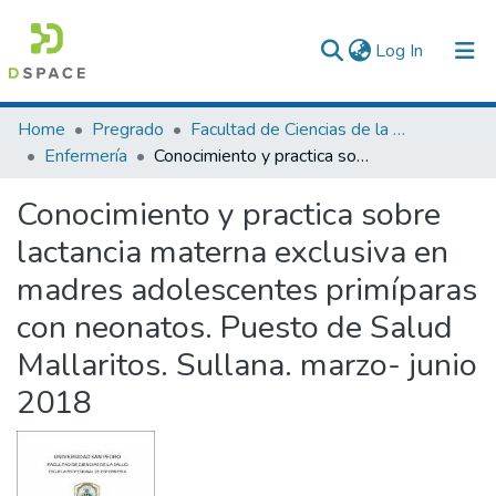
(current)
Log In
Communities & Collections
Home
Pregrado
Facultad de Ciencias de la Salud
Enfermería
Conocimiento y practica sobre lactancia materna exclusiva en madres adolescentes primíparas con neonatos. Puesto de Salud Mallaritos. Sullana. marzo- junio 2018
All of DSpace
Conocimiento y practica sobre
Statistics
lactancia materna exclusiva en
madres adolescentes primíparas
con neonatos. Puesto de Salud
Mallaritos. Sullana. marzo- junio
2018