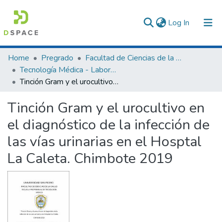
(current)
Log In
Communities & Collections
Home
Pregrado
Facultad de Ciencias de la Salud
Tecnología Médica - Laboratorio Clínico y Anatomía Patológica
All of DSpace
Tinción Gram y el urocultivo en el diagnóstico de la infección de las vías urinarias en el Hosptal La Caleta. Chimbote 2019
Statistics
Tinción Gram y el urocultivo en
el diagnóstico de la infección de
las vías urinarias en el Hosptal
La Caleta. Chimbote 2019