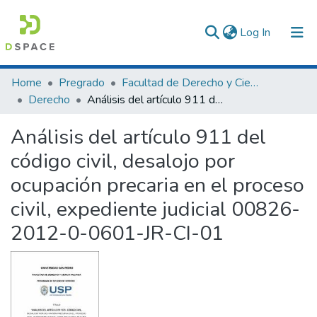
(current)
Log In
Communities & Collections
Home
Pregrado
Facultad de Derecho y Ciencias Políticas
Derecho
Análisis del artículo 911 del código civil, desalojo por ocupación precaria en el proceso civil, expediente judicial 00826-2012-0-0601-JR-CI-01
All of DSpace
Análisis del artículo 911 del
Statistics
código civil, desalojo por
ocupación precaria en el proceso
civil, expediente judicial 00826-
2012-0-0601-JR-CI-01