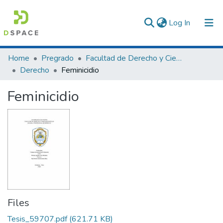
(current)
Log In
Communities & Collections
Home
Pregrado
Facultad de Derecho y Ciencias Políticas
Derecho
Feminicidio
All of DSpace
Feminicidio
Statistics
Files
Tesis_59707.pdf
(621.71 KB)